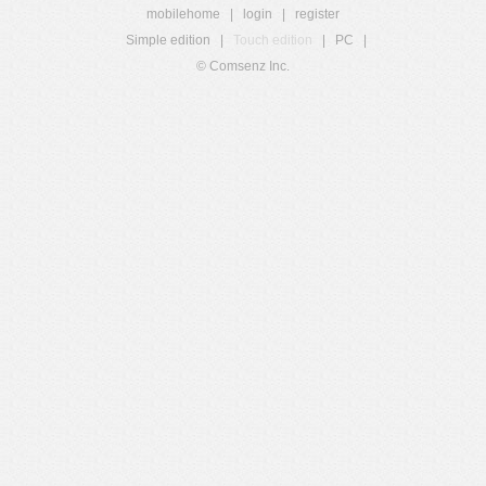
mobilehome
|
login
|
register
Simple edition
|
Touch edition
|
PC
|
© Comsenz Inc.