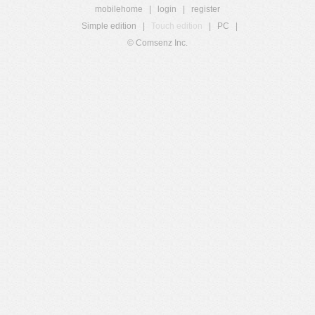
mobilehome
|
login
|
register
Simple edition
|
Touch edition
|
PC
|
© Comsenz Inc.