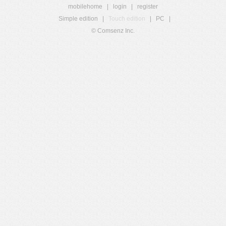
mobilehome
|
login
|
register
Simple edition
|
Touch edition
|
PC
|
© Comsenz Inc.