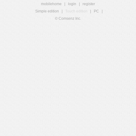
mobilehome
|
login
|
register
Simple edition
|
Touch edition
|
PC
|
© Comsenz Inc.