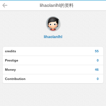
lihaolanlhl的资料
lihaolanlhl
credits
55
Prestige
0
Money
46
Contribution
0