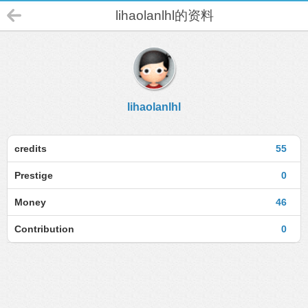
lihaolanlhl的资料
lihaolanlhl
credits
55
Prestige
0
Money
46
Contribution
0