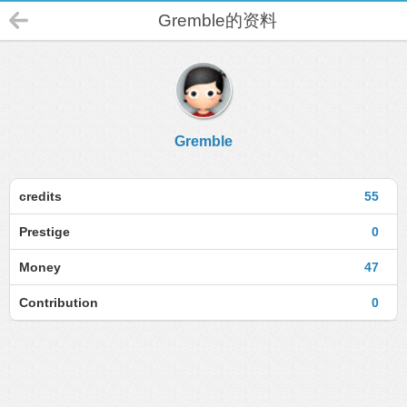
Gremble的资料
Gremble
credits
55
Prestige
0
Money
47
Contribution
0