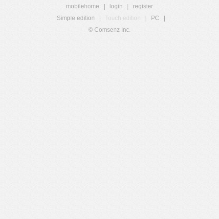
mobilehome
|
login
|
register
Simple edition
|
Touch edition
|
PC
|
© Comsenz Inc.