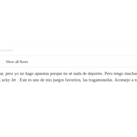
pposition
7
|
Show all floors
tar, pero yo no hago apuestas porque no sé nada de deportes. Pero tengo mucha
ucky Jet . Este es uno de mis juegos favoritos, las tragamonedas. Aconsejo a t