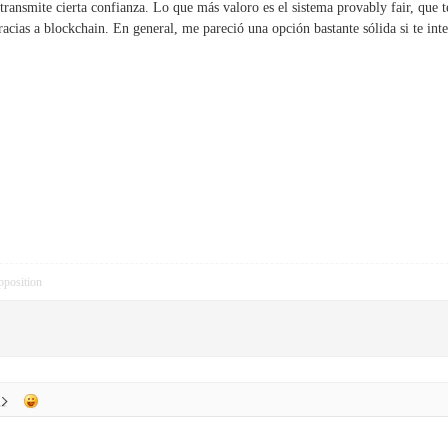
transmite cierta confianza. Lo que más valoro es el sistema provably fair, que 
 gracias a blockchain. En general, me pareció una opción bastante sólida si te int
pposition