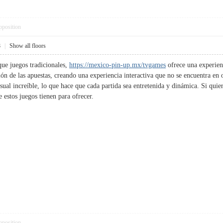
pposition
8
|
Show all floors
ue juegos tradicionales,
https://mexico-pin-up.mx/tvgames
ofrece una experien
n de las apuestas, creando una experiencia interactiva que no se encuentra en ot
sual increíble, lo que hace que cada partida sea entretenida y dinámica. Si qui
e estos juegos tienen para ofrecer.
pposition