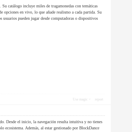
o. Su catálogo incluye miles de tragamonedas con temáticas
e opciones en vivo, lo que añade realismo a cada partida. Su
 los usuarios pueden jugar desde computadoras o dispositivos
Use magic
report
. Desde el inicio, la navegación resulta intuitiva y no tienes
lo ecosistema. Además, al estar gestionado por BlockDance