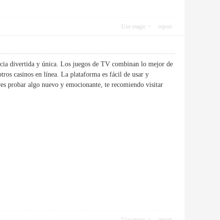
Use magic
report
cia divertida y única. Los juegos de TV combinan lo mejor de
ros casinos en línea. La plataforma es fácil de usar y
eres probar algo nuevo y emocionante, te recomiendo visitar
Use magic
report