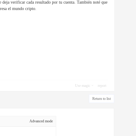
te deja verificar cada resultado por tu cuenta. También noté que
eresa el mundo cripto.
Use magic
report
Return to list
Advanced mode