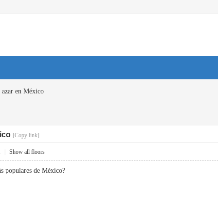
 azar en México
ico
[Copy link]
1
|
Show all floors
ás populares de México?