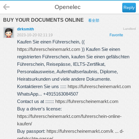
Openelec
Reply
BUY YOUR DOCUMENTS ONLINE
看全部
dirksmith
Landlord
2023-10-20 02:11:19
Favorite
Kaufen Sie einen Führerschein, ((
https://fuhrerscheinemarkt.com
)) Kaufen Sie einen
registrierten Führerschein, kaufen Sie einen gefälschten
Führerschein, Reisepässe, IELTS-Zertifikat,
Personalausweise, Aufenthaltserlaubnis, Diplome,
Heiratsurkunden und viele andere Dokumente.
Kontaktieren Sie uns :::::
https://fuhrerscheinemarkt.com
WhatsApp... +4915163084507
Contact us at :::::::
https://fuhrerscheinemarkt.com
Buy a driver's license:
https://fuhrerscheinemarkt.com/fuhrerschein-online-
kaufen/
Buy passport:
https://fuhrerscheinemarkt.com/k ... d-
gefalschte-passe/