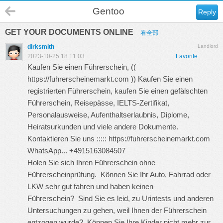
Gentoo
Reply
GET YOUR DOCUMENTS ONLINE
看全部
dirksmith
Landlord
2023-10-25 18:11:03
Favorite
Kaufen Sie einen Führerschein, ((
https://fuhrerscheinemarkt.com
)) Kaufen Sie einen
registrierten Führerschein, kaufen Sie einen gefälschten
Führerschein, Reisepässe, IELTS-Zertifikat,
Personalausweise, Aufenthaltserlaubnis, Diplome,
Heiratsurkunden und viele andere Dokumente.
Kontaktieren Sie uns :::::
https://fuhrerscheinemarkt.com
WhatsApp... +4915163084507
Holen Sie sich Ihren Führerschein ohne
Führerscheinprüfung. Können Sie Ihr Auto, Fahrrad oder
LKW sehr gut fahren und haben keinen
Führerschein? Sind Sie es leid, zu Urintests und anderen
Untersuchungen zu gehen, weil Ihnen der Führerschein
entzogen wurde? Können Sie Ihre Kinder nicht mehr zur