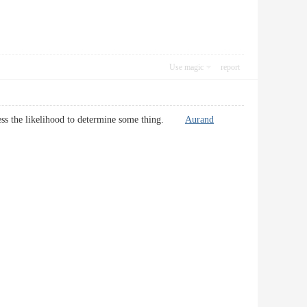
Use magic
report
 possess the likelihood to determine some thing.
Aurand