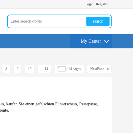
login
Register
search
My Center
8
9
10
... 14
/ 14 pages
NextPage
in, kaufen Sie einen gefälschten Führerschein, Reisepässe,
mente.