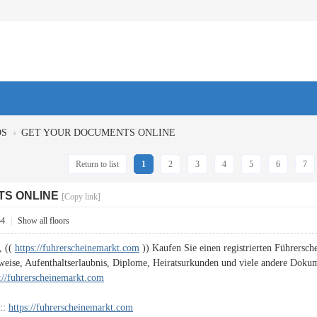
›
OS
GET YOUR DOCUMENTS ONLINE
Return to list
1
2
3
4
5
6
7
TS ONLINE
[Copy link]
54
|
Show all floors
, ((
https://fuhrerscheinemarkt.com
)) Kaufen Sie einen registrierten Führersche
weise, Aufenthaltserlaubnis, Diplome, Heiratsurkunden und viele andere Doku
s://fuhrerscheinemarkt.com
:::
https://fuhrerscheinemarkt.com