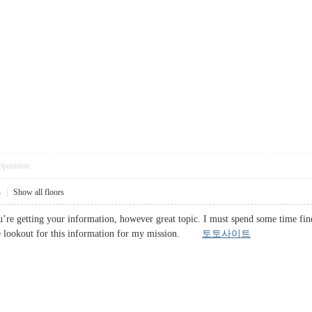
pposition
4
|
Show all floors
u’re getting your information, however great topic. I must spend some time fi
the lookout for this information for my mission.
토토사이트