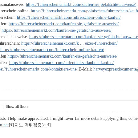
ersonalausweis:
https://fuhrerscheinemarkt.com/kaufen-sie-gefalschte-ausweise/
rerschein online:
https://fuhrerscheinemarkt.com/polnischen-fuhrerschein-kauf
rerschein:
https://fuhrerscheinemarkt.com/fuhrerschein-online-kaufen/
ufen:
https://fuhrerscheinemarkt.com/kaufen-sie-gefalschte-ausweise/
:
https://fuhrerscheinemarkt.com/kaufen-sie-gefalschte-ausweise/
Personalausweise:
https://fuhrerscheinemarkt.com/kaufen-sie-gefalschte-ausweise
ührerschein:
https://fuhrerscheinemarkt.com/k ... eizer-fuhrerschein/
:
https://fuhrerscheinemarkt.com/fuhrerschein-online-kaufen/
ufen
https://fuhrerscheinemarkt.com/kaufen-sie-gefalschte-ausweise/
aufen:
https://fuhrerscheinemarkt.com/aufenthaltserlaubnis-kaufen/
ps://fuhrerscheinemarkt.com/kontaktiere-uns/
E-Mail:
harveyexpressdocument
7
|
Show all floors
sts, Help make appreciated, I might favor far more details applying this, consid
dn.net
]카지노 먹튀검증[/url]