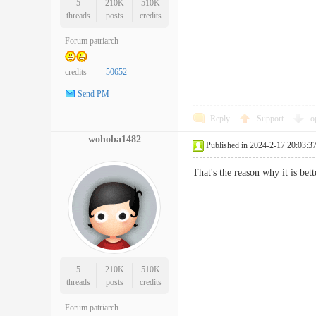
5
210K
510K
threads
posts
credits
Forum patriarch
credits
50652
Send PM
Reply
Support
o
wohoba1482
Published in 2024-2-17 20:03:3
That's the reason why it is be
5
210K
510K
threads
posts
credits
Forum patriarch