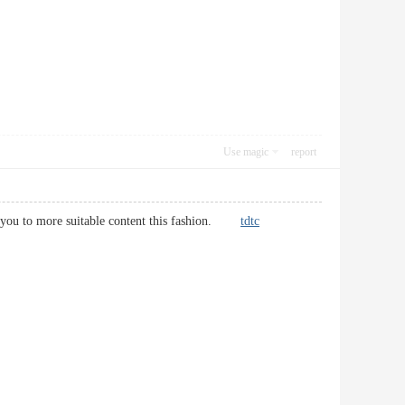
Use magic
report
for you to more suitable content this fashion.
tdtc