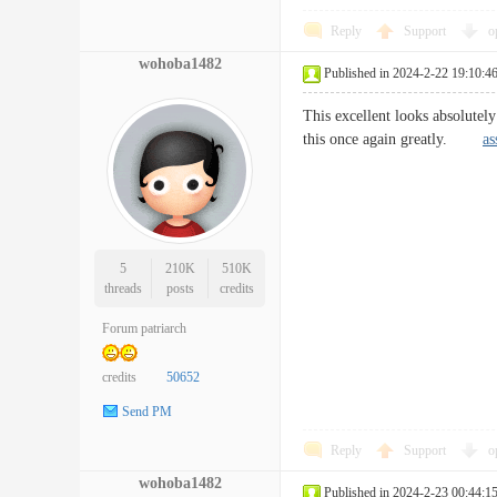
Reply
Support
o
wohoba1482
Published in 2024-2-22 19:10:4
This excellent looks absolutel
this once again greatly.
as
5
210K
510K
threads
posts
credits
Forum patriarch
credits
50652
Send PM
Reply
Support
o
wohoba1482
Published in 2024-2-23 00:44:1