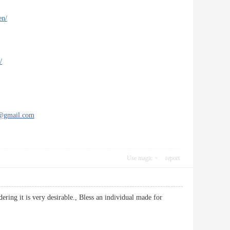
en/
/
s@gmail.com
Use magic
report
ering it is very desirable., Bless an individual made for