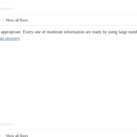
pposition
6
|
Show all floors
y appropriate. Every one of moderate information are ready by using large num
set recovery
pposition
5
|
Show all floors