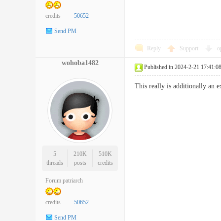
credits
50652
Send PM
Reply
Support
o
wohoba1482
Published in 2024-2-21 17:41:0
This really is additionally an
5
210K
510K
threads
posts
credits
Forum patriarch
credits
50652
Send PM