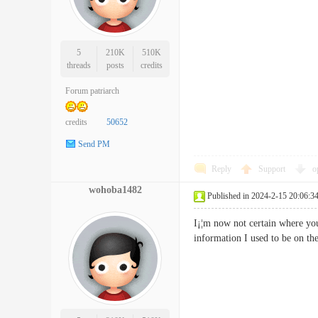
5
210K
510K
threads
posts
credits
Forum patriarch
credits
50652
Send PM
Reply
Support
o
wohoba1482
Published in 2024-2-15 20:06:3
I¡¦m now not certain where yo
information I used to be on 