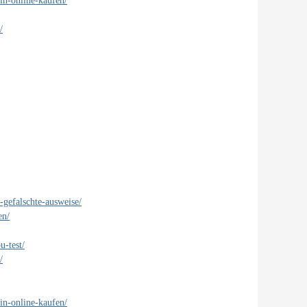
in-online-kaufen/
/
-gefalschte-ausweise/
en/
u-test/
/
in-online-kaufen/