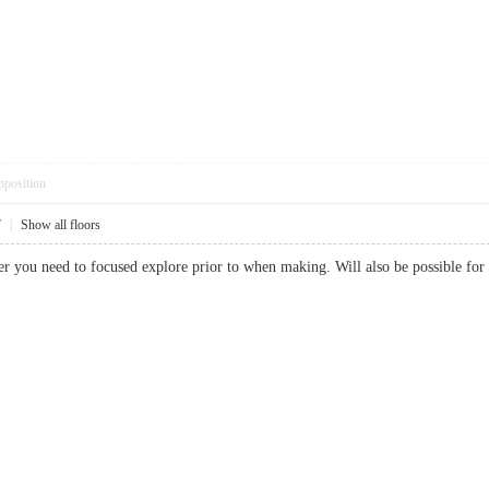
pposition
7
|
Show all floors
tter you need to focused explore prior to when making. Will also be possible 