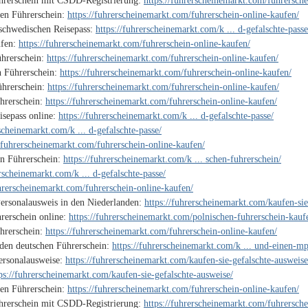
ührerschein mit CSDD-Registrierung:
https://fuhrerscheinemarkt.com/fuhrersche
hen Führerschein:
https://fuhrerscheinemarkt.com/fuhrerschein-online-kaufen/
 schwedischen Reisepass:
https://fuhrerscheinemarkt.com/k ... d-gefalschte-passe
ufen:
https://fuhrerscheinemarkt.com/fuhrerschein-online-kaufen/
ührerschein:
https://fuhrerscheinemarkt.com/fuhrerschein-online-kaufen/
n Führerschein:
https://fuhrerscheinemarkt.com/fuhrerschein-online-kaufen/
ührerschein:
https://fuhrerscheinemarkt.com/fuhrerschein-online-kaufen/
ührerschein:
https://fuhrerscheinemarkt.com/fuhrerschein-online-kaufen/
isepass online:
https://fuhrerscheinemarkt.com/k ... d-gefalschte-passe/
rscheinemarkt.com/k ... d-gefalschte-passe/
//fuhrerscheinemarkt.com/fuhrerschein-online-kaufen/
en Führerschein:
https://fuhrerscheinemarkt.com/k ... schen-fuhrerschein/
erscheinemarkt.com/k ... d-gefalschte-passe/
uhrerscheinemarkt.com/fuhrerschein-online-kaufen/
Personalausweis in den Niederlanden:
https://fuhrerscheinemarkt.com/kaufen-sie
rerschein online:
https://fuhrerscheinemarkt.com/polnischen-fuhrerschein-kauf
hrerschein:
https://fuhrerscheinemarkt.com/fuhrerschein-online-kaufen/
den deutschen Führerschein:
https://fuhrerscheinemarkt.com/k ... und-einen-mp
Personalausweise:
https://fuhrerscheinemarkt.com/kaufen-sie-gefalschte-ausweise
ps://fuhrerscheinemarkt.com/kaufen-sie-gefalschte-ausweise/
hen Führerschein:
https://fuhrerscheinemarkt.com/fuhrerschein-online-kaufen/
ührerschein mit CSDD-Registrierung:
https://fuhrerscheinemarkt.com/fuhrersche