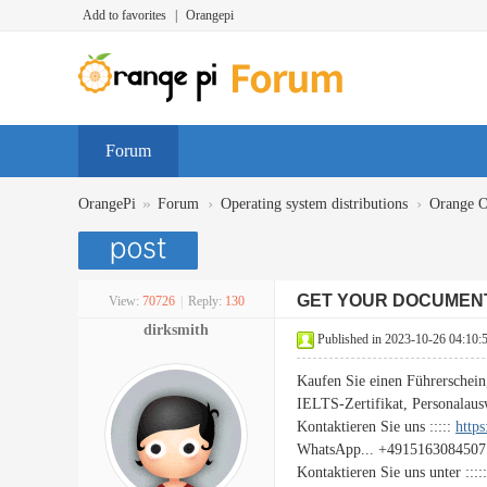
Add to favorites
|
Orangepi
Forum
»
›
›
OrangePi
Forum
Operating system distributions
Orange 
GET YOUR DOCUMEN
View:
70726
|
Reply:
130
dirksmith
Published in 2023-10-26 04:10:
Kaufen Sie einen Führerschein
IELTS-Zertifikat, Personalaus
Kontaktieren Sie uns :::::
http
WhatsApp... +4915163084507
Kontaktieren Sie uns unter ::::