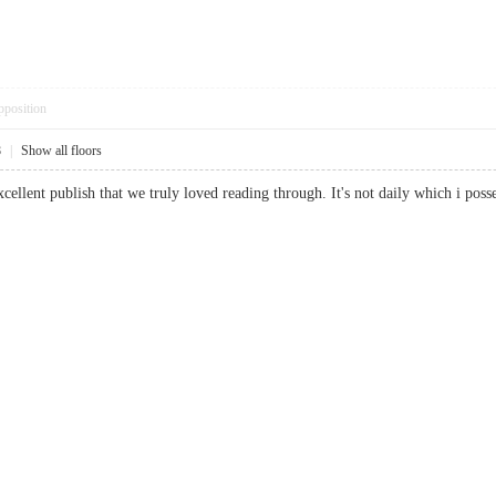
pposition
8
|
Show all floors
 excellent publish that we truly loved reading through. It's not daily which i