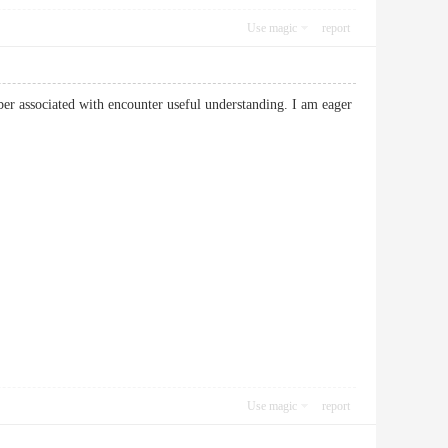
Use magic
report
ber associated with encounter useful understanding. I am eager
Use magic
report