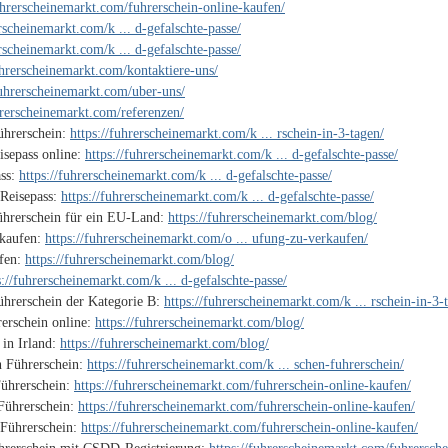
fuhrerscheinemarkt.com/fuhrerschein-online-kaufen/
erscheinemarkt.com/k ... d-gefalschte-passe/
erscheinemarkt.com/k ... d-gefalschte-passe/
uhrerscheinemarkt.com/kontaktiere-uns/
fuhrerscheinemarkt.com/uber-uns/
hrerscheinemarkt.com/referenzen/
ührerschein:
https://fuhrerscheinemarkt.com/k ... rschein-in-3-tagen/
isepass online:
https://fuhrerscheinemarkt.com/k ... d-gefalschte-passe/
ass:
https://fuhrerscheinemarkt.com/k ... d-gefalschte-passe/
 Reisepass:
https://fuhrerscheinemarkt.com/k ... d-gefalschte-passe/
ührerschein für ein EU-Land:
https://fuhrerscheinemarkt.com/blog/
 kaufen:
https://fuhrerscheinemarkt.com/o ... ufung-zu-verkaufen/
ufen:
https://fuhrerscheinemarkt.com/blog/
s://fuhrerscheinemarkt.com/k ... d-gefalschte-passe/
ührerschein der Kategorie B:
https://fuhrerscheinemarkt.com/k ... rschein-in-3-
erschein online:
https://fuhrerscheinemarkt.com/blog/
 in Irland:
https://fuhrerscheinemarkt.com/blog/
n Führerschein:
https://fuhrerscheinemarkt.com/k ... schen-fuhrerschein/
ührerschein:
https://fuhrerscheinemarkt.com/fuhrerschein-online-kaufen/
Führerschein:
https://fuhrerscheinemarkt.com/fuhrerschein-online-kaufen/
 Führerschein:
https://fuhrerscheinemarkt.com/fuhrerschein-online-kaufen/