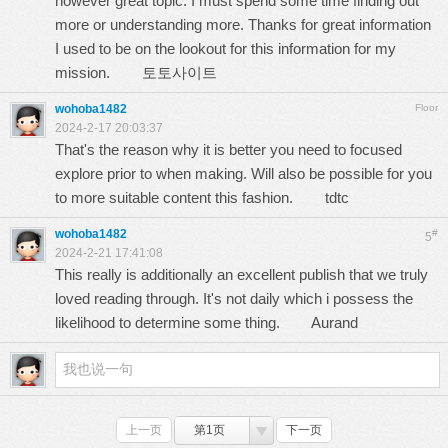
however great topic. I must spend some time finding out
more or understanding more. Thanks for great information
I used to be on the lookout for this information for my
mission.
토토사이트
wohoba1482
Floor
2024-2-17 20:03:37
That's the reason why it is better you need to focused
explore prior to when making. Will also be possible for you
to more suitable content this fashion.
tdtc
wohoba1482
#
5
2024-2-21 17:41:08
This really is additionally an excellent publish that we truly
loved reading through. It's not daily which i possess the
likelihood to determine some thing.
Aurand
上一页
第1页
下一页