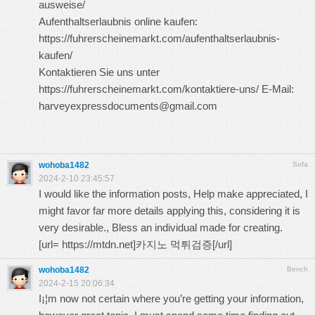
ausweise/
Aufenthaltserlaubnis online kaufen:
https://fuhrerscheinemarkt.com/aufenthaltserlaubnis-
kaufen/
Kontaktieren Sie uns unter
https://fuhrerscheinemarkt.com/kontaktiere-uns/
E-Mail:
harveyexpressdocuments@gmail.com
wohoba1482
Sofa
2024-2-10 23:45:57
I would like the information posts, Help make appreciated, I
might favor far more details applying this, considering it is
very desirable., Bless an individual made for creating.
[url=
https://mtdn.net
]카지노 먹튀검증[/url]
wohoba1482
Bench
2024-2-15 20:06:34
I¡¦m now not certain where you’re getting your information,