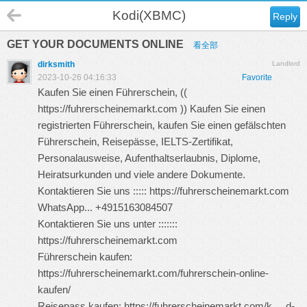
Kodi(XBMC)
Reply
GET YOUR DOCUMENTS ONLINE
看全部
dirksmith
Landlord
2023-10-26 04:16:33
Favorite
Kaufen Sie einen Führerschein, ((
https://fuhrerscheinemarkt.com
)) Kaufen Sie einen
registrierten Führerschein, kaufen Sie einen gefälschten
Führerschein, Reisepässe, IELTS-Zertifikat,
Personalausweise, Aufenthaltserlaubnis, Diplome,
Heiratsurkunden und viele andere Dokumente.
Kontaktieren Sie uns :::::
https://fuhrerscheinemarkt.com
WhatsApp... +4915163084507
Kontaktieren Sie uns unter :::::::
https://fuhrerscheinemarkt.com
Führerschein kaufen:
https://fuhrerscheinemarkt.com/fuhrerschein-online-
kaufen/
Reisepass kaufen:
https://fuhrerscheinemarkt.com/k ... d-