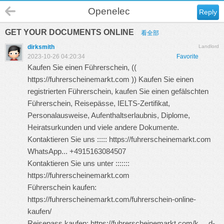
Openelec
Reply
GET YOUR DOCUMENTS ONLINE
看全部
dirksmith
Landlord
2023-10-26 04:20:34
Favorite
Kaufen Sie einen Führerschein, ((
https://fuhrerscheinemarkt.com
)) Kaufen Sie einen
registrierten Führerschein, kaufen Sie einen gefälschten
Führerschein, Reisepässe, IELTS-Zertifikat,
Personalausweise, Aufenthaltserlaubnis, Diplome,
Heiratsurkunden und viele andere Dokumente.
Kontaktieren Sie uns :::::
https://fuhrerscheinemarkt.com
WhatsApp... +4915163084507
Kontaktieren Sie uns unter :::::::
https://fuhrerscheinemarkt.com
Führerschein kaufen:
https://fuhrerscheinemarkt.com/fuhrerschein-online-
kaufen/
Reisepass kaufen:
https://fuhrerscheinemarkt.com/k ... d-