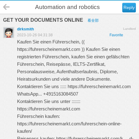
Automation and robotics
Reply
GET YOUR DOCUMENTS ONLINE
看全部
dirksmith
Landlord
2023-10-26 04:31:38
Favorite
Kaufen Sie einen Führerschein, ((
https://fuhrerscheinemarkt.com
)) Kaufen Sie einen
registrierten Führerschein, kaufen Sie einen gefälschten
Führerschein, Reisepässe, IELTS-Zertifikat,
Personalausweise, Aufenthaltserlaubnis, Diplome,
Heiratsurkunden und viele andere Dokumente.
Kontaktieren Sie uns :::::
https://fuhrerscheinemarkt.com
WhatsApp... +4915163084507
Kontaktieren Sie uns unter :::::::
https://fuhrerscheinemarkt.com
Führerschein kaufen:
https://fuhrerscheinemarkt.com/fuhrerschein-online-
kaufen/
Reisepass kaufen:
https://fuhrerscheinemarkt.com/k ... d-