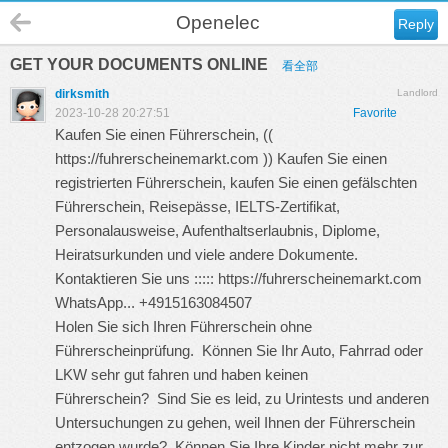
Openelec
Reply
GET YOUR DOCUMENTS ONLINE
看全部
dirksmith
Landlord
2023-10-28 20:27:51
Favorite
Kaufen Sie einen Führerschein, ((
https://fuhrerscheinemarkt.com
)) Kaufen Sie einen
registrierten Führerschein, kaufen Sie einen gefälschten
Führerschein, Reisepässe, IELTS-Zertifikat,
Personalausweise, Aufenthaltserlaubnis, Diplome,
Heiratsurkunden und viele andere Dokumente.
Kontaktieren Sie uns :::::
https://fuhrerscheinemarkt.com
WhatsApp... +4915163084507
Holen Sie sich Ihren Führerschein ohne
Führerscheinprüfung. Können Sie Ihr Auto, Fahrrad oder
LKW sehr gut fahren und haben keinen
Führerschein? Sind Sie es leid, zu Urintests und anderen
Untersuchungen zu gehen, weil Ihnen der Führerschein
entzogen wurde? Können Sie Ihre Kinder nicht mehr zur