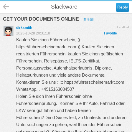
Slackware
Reply
GET YOUR DOCUMENTS ONLINE
看全部
dirksmith
Landlord
2023-10-28 20:31:18
Favorite
Kaufen Sie einen Führerschein, ((
https://fuhrerscheinemarkt.com
)) Kaufen Sie einen
registrierten Führerschein, kaufen Sie einen gefälschten
Führerschein, Reisepässe, IELTS-Zertifikat,
Personalausweise, Aufenthaltserlaubnis, Diplome,
Heiratsurkunden und viele andere Dokumente.
Kontaktieren Sie uns :::::
https://fuhrerscheinemarkt.com
WhatsApp... +4915163084507
Holen Sie sich Ihren Führerschein ohne
Führerscheinprüfung. Können Sie Ihr Auto, Fahrrad oder
LKW sehr gut fahren und haben keinen
Führerschein? Sind Sie es leid, zu Urintests und anderen
Untersuchungen zu gehen, weil Ihnen der Führerschein
entzogen wurde? Können Sie Ihre Kinder nicht mehr zur