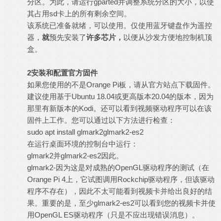
分区。为此，请运行gparted并调整系统分区的大小，以使
其占用sd卡上的所有剩余空间。
该系统已准备就绪，可以使用。仅使用蓝牙键盘作为遥控
器，
就
预先安装了
许多芯片，
以便从沙发方便地控制机顶
盒。
2
安装和配置官方固件
如果您使用的不是Orange Pi板，请从官方站点下载固件。
建议使用基于Ubuntu 18.04或更高版本20.04的版本，因为
那里有新版本的Kodi。还可以看到视频驱动程序可以在该
固件上工作。您可以通过以下方法进行检查：
sudo apt install glmark2glmark2-es2
在运行桌面环境的控制台中运行：
glmark2并glmark2-es2因此。
glmark2-因为这是对成熟的OpenGL驱动程序的测试（在
Orange Pi 4上，它试图调用Rockchip驱动程序，但该驱动
程序不存在），因此不太可能看到视频卡并给出良好的结
果。重要的是，至少glmark2-es2可以看到您的视频卡并使
用OpenGL ES驱动程序（只是不应出现错误消息）。