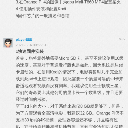
3.在Orange Pi 4的图像中为gpu Mali-T860 MP4配置柴火
4.使用插件安装和配置Kodi
5固件芯片的一般描述和总结
player888
Sofa
2021-1-16 09:56:31
1
快速固件安装
首先，您将意外地需要Micro SD卡。甚至不建议使用10级
的速度，甚至对于普通发行版也是如此，因为系统是从sd
卡启动的。在使用Kodi的情况下，电影将暂时几乎完全加
载到此sd卡上进行观看，因此需要一个质量可靠的sd卡来
舒适地观看视频而没有刹车。我建议使用金士顿或三星，
它们的寿命要比其他公司的显卡长一个数量级，并且还要
经过时间的考验。
至于sd卡的大小，对于系统来说仅8 GB就足够了，但是，
为了方便观看全高清电影，我建议32 GB。Orange Pi仍不
支持30 fps的4K视频，处理器容量还不够，并且略有过
热，它开始剧烈地和滞后地节流，直到完全冷却后才保持