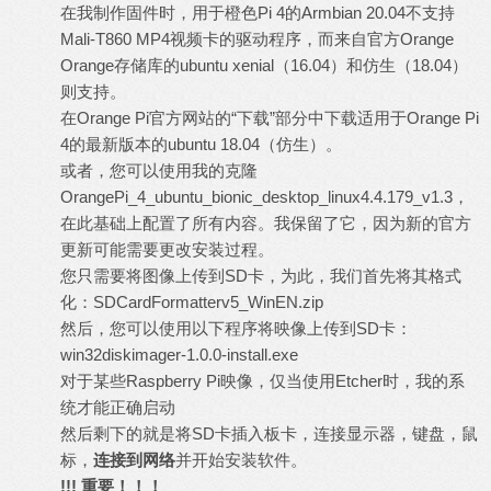
在我制作固件时，用于橙色Pi 4的Armbian 20.04不支持
Mali-T860 MP4视频卡的驱动程序，而来自官方Orange
Orange存储库的ubuntu xenial（16.04）和仿生（18.04）
则支持。
在
Orange Pi
官方网站的“
下载”
部分中
下载
适用于Orange Pi
4的最新版本的ubuntu 18.04（仿生）。
或者，您可以使用我的克隆
OrangePi_4_ubuntu_bionic_desktop_linux4.4.179_v1.3
，
在此基础上配置了所有内容。我保留了它，因为新的官方
更新可能需要更改安装过程。
您只需要将图像上传到SD卡，为此，我们首先将其格式
化：
SDCardFormatterv5_WinEN.zip
然后，您可以使用以下程序将映像上传到SD卡：
win32diskimager-1.0.0-install.exe
对于某些Raspberry Pi映像，仅当使用
Etcher
时，我的系
统才能正确
启动
然后剩下的就是将SD卡插入板卡，连接显示器，键盘，鼠
标，
连接到网络
并开始安装软件。
!!!
重要！！！