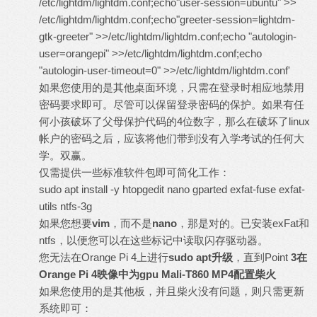
/etc/lightdm/lightdm.conf;echo"user-session=ubuntu" >>
/etc/lightdm/lightdm.conf;echo"greeter-session=lightdm-
gtk-greeter" >>/etc/lightdm/lightdm.conf;echo "autologin-
user=orangepi" >>/etc/lightdm/lightdm.conf;echo
"autologin-user-timeout=0" >>/etc/lightdm/lightdm.conf'
如果您使用的是其他桌面环境，只需在登录时相应地禁用
密码要求即可。尽管可以保留登录密码的保护。如果有任
何小孩破坏了父母保护代码的4位数字，那么在破坏了linux
帐户的密码之后，应该将他们带到没有入学考试的任何大
学。双赢。
仅需提供一些标准软件包即可简化工作：
sudo apt install -y htopgedit nano gparted exfat-fuse exfat-
utils ntfs-3g
如果您想要
vim
，而不是
nano
，那是对的。已安装exFat和
ntfs，以便您可以在这些标记中读取闪存驱动器。
您无法在Orange Pi 4上进行
sudo apt
升级
，直到Point
3
在
Orange Pi 4
映像中为
gpu Mali-T860 MP4
配置柴火
如果您使用的是其他板，并且柴火没有问题，则只需更新
系统即可：