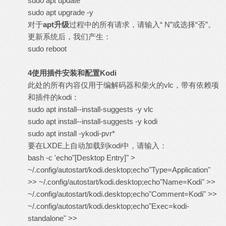
sudo apt update
sudo apt upgrade -y
对于
apt
升级
过程中的所有请求，请输入“ N”或选择“否”。
更新系统后，我们产生：
sudo reboot
4
使用插件安装和配置
Kodi
此处的所有内容仅用于编解码器和柴火的vlc，带有依赖项
和插件的kodi：
sudo apt install--install-suggests -y vlc
sudo apt install--install-suggests -y kodi
sudo apt install -ykodi-pvr*
要在LXDE上自动加载到kodi中，请输入：
bash -c 'echo"[Desktop Entry]" >
~/.config/autostart/kodi.desktop;echo"Type=Application"
>> ~/.config/autostart/kodi.desktop;echo"Name=Kodi" >>
~/.config/autostart/kodi.desktop;echo"Comment=Kodi" >>
~/.config/autostart/kodi.desktop;echo"Exec=kodi-
standalone" >>