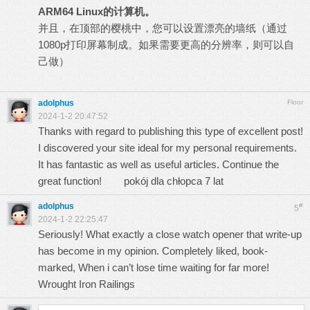
ARM64 Linux
的计算机。
并且，在顶部的樱桃中，您可以设置漂亮的墙纸（通过
1080p打印屏幕制成。如果需要更高的分辨率，则可以自
己做）
adolphus
Floor
2024-1-2 20:47:52
Thanks with regard to publishing this type of excellent post!
I discovered your site ideal for my personal requirements.
It has fantastic as well as useful articles. Continue the
great function!
pokój dla chłopca 7 lat
adolphus
#
5
2024-1-2 22:25:47
Seriously! What exactly a close watch opener that write-up
has become in my opinion. Completely liked, book-
marked, When i can’t lose time waiting for far more!
Wrought Iron Railings