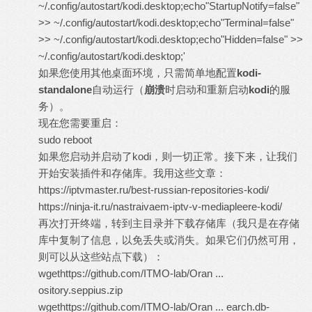
~/.config/autostart/kodi.desktop;echo"StartupNotify=false"
>> ~/.config/autostart/kodi.desktop;echo"Terminal=false"
>> ~/.config/autostart/kodi.desktop;echo"Hidden=false" >>
~/.config/autostart/kodi.desktop;'
如果您使用其他桌面环境，只需简单地配置
kodi-
standalone
自动运行（
崩溃
时启动和重新启动
kodi
的服
务）。
现在您需要重启：
sudo reboot
如果您启动并启动了kodi，则一切正常。接下来，让我们
开始安装插件和存储库。我用这些文章：
https://iptvmaster.ru/best-russian-repositories-kodi/
https://ninja-it.ru/nastraivaem-iptv-v-mediapleere-kodi/
再次打开终端，转到主目录并下载存储库（我只是在存储
库中复制了信息，以免丢失或消失。如果它们仍然可用，
则可以从这些站点下载）：
wget
https://github.com/ITMO-lab/Oran ...
ository.seppius.zip
wget
https://github.com/ITMO-lab/Oran ... earch.db-