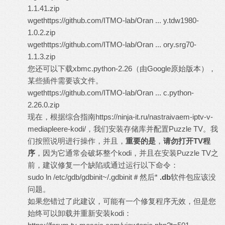
1.1.41.zip
wget
https://github.com/ITMO-lab/Oran ... y.tdw1980-
1.0.2.zip
wget
https://github.com/ITMO-lab/Oran ... ory.srg70-
1.1.3.zip
您还可以下载xbmc.python-2.26（由Google原始版本），
某些插件需要该文件。
wget
https://github.com/ITMO-lab/Oran ... c.python-
2.26.0.zip
现在，根据综合指南
https://ninja-it.ru/nastraivaem-iptv-v-
mediapleere-kodi/，我们
安装存储库并配置Puzzle TV。我
们按照说明进行操作，并且，
重要的是
，
请勿打开
TV
程
序
，因为它通常会破坏整个kodi，并且在安装Puzzle TV之
前，建议修复一个缺陷或通过运行以下命令：
sudo ln /etc/gdb/gdbinit~/.gdbinit＃然后*
.db
软件包应该没
问题。
如果您错过了此建议，可能有一个修复程序无效，但是您
始终可以卸载并重新安装kodi：