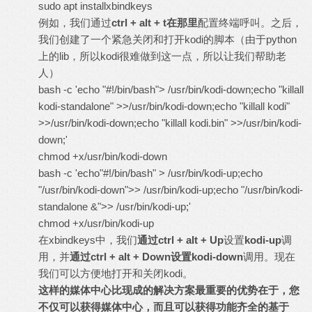
sudo apt installxbindkeys
例如，我们通过
ctrl + alt + t
在那里
配置终端呼叫。之后，
我们创建了一个紧急关闭和打开kodi的脚本（由于python
上的lib，所以kodi很难做到这一点，所以让我们帮助老
人）
bash -c 'echo "#!/bin/bash"> /usr/bin/kodi-down;echo "killall
kodi-standalone" >>/usr/bin/kodi-down;echo "killall kodi"
>>/usr/bin/kodi-down;echo "killall kodi.bin" >>/usr/bin/kodi-
down;'
chmod +x/usr/bin/kodi-down
bash -c 'echo"#!/bin/bash" > /usr/bin/kodi-up;echo
"/usr/bin/kodi-down">> /usr/bin/kodi-up;echo "/usr/bin/kodi-
standalone &">> /usr/bin/kodi-up;'
chmod +x/usr/bin/kodi-up
在xbindkeys中，我们
通过
ctrl + alt + Up
设置
kodi-up
调
用，并
通过
ctrl + alt + Down
设置
kodi-down
调用。现在
我们可以方便地打开和关闭kodi。
这样的媒体中心比现成的解决方案最重要的优势在于，您
不仅可以获得媒体中心，而且可以获得功能齐全的基于