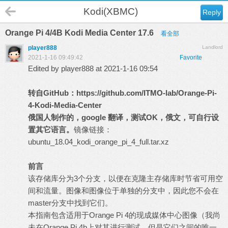
Kodi(XBMC)
Reply
Orange Pi 4/4B Kodi Media Center 17.6
看全部
player888
Landlord
2021-1-16 09:49:42
Favorite
Edited by player888 at 2021-1-16 09:54
转自
GitHub
：
https://github.com/ITMO-lab/Orange-Pi-
4-Kodi-Media-Center
俄国人制作的，
google
翻译，测试
OK
，俄文，可自行设
置其它语言。
镜像链接：
ubuntu_18.04_kodi_orange_pi_4_full.tar.xz
前言
该存储库分为3个分支，以便在克隆主存储库时节省可用空
间和流量。图像和图像位于单独的分支中，因此您不会在
master分支中找到它们。
本指南包含适用于Orange Pi 4的现成媒体中心图像（我尚
未在Orange Pi 4b上对其进行测试，但是它们之间的唯一