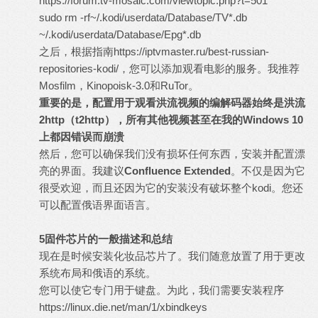
https://forum.tv-mosaic.com/viewtopic.php?t=501
sudo rm -rf~/.kodi/userdata/Database/TV*.db
~/.kodi/userdata/Database/Epg*.db
之后，根据指南
https://iptvmaster.ru/best-russian-
repositories-kodi/，
您可以添加观看电影的服务。我推荐
Mosfilm，Kinopoisk-3.0和RuTor。
重要的是，配置用于观看洪流视频的编解码器始终是洪流
2http
（
t2http
），所有其他视频甚至在我的
Windows 10
上都因错误而崩溃
然后，您可以确保我们没有损坏任何东西，安装并配置漂
亮的界面。我建议
Confluence Extended
。不仅是因为它
很受欢迎，而且还因为它的安装没有破坏整个kodi。您还
可以配置俄语界面语言。
5
固件芯片的一般描述和总结
现在是时候安装化妆品芯片了。我们随意放置了用于更改
系统布局和俄语的系统。
您可以使它专门用于键盘。为此，我们需要安装程序
https://linux.die.net/man/1/xbindkeys