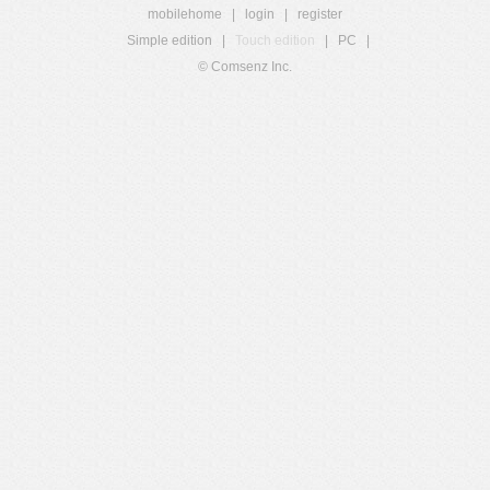
mobilehome
|
login
|
register
Simple edition
|
Touch edition
|
PC
|
© Comsenz Inc.