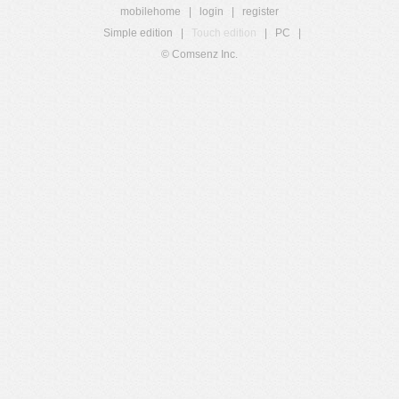
mobilehome
|
login
|
register
Simple edition
|
Touch edition
|
PC
|
© Comsenz Inc.