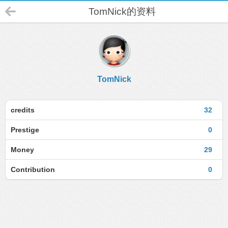
TomNick的资料
TomNick
credits
32
Prestige
0
Money
29
Contribution
0