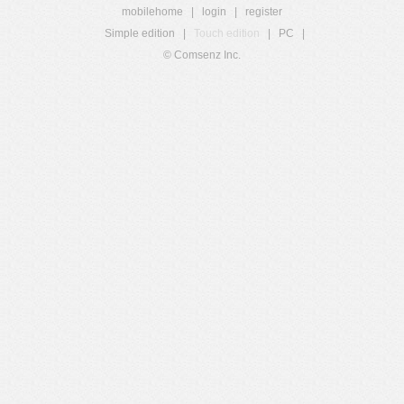
mobilehome
|
login
|
register
Simple edition
|
Touch edition
|
PC
|
© Comsenz Inc.