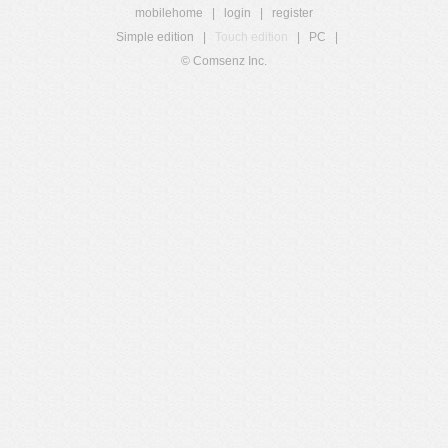
mobilehome
|
login
|
register
Simple edition
|
Touch edition
|
PC
|
© Comsenz Inc.