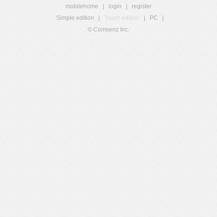
mobilehome
|
login
|
register
Simple edition
|
Touch edition
|
PC
|
© Comsenz Inc.