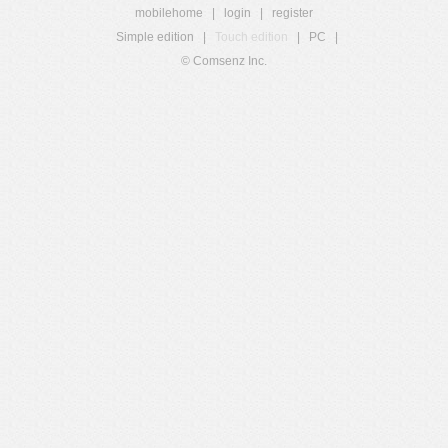
mobilehome
|
login
|
register
Simple edition
|
Touch edition
|
PC
|
© Comsenz Inc.