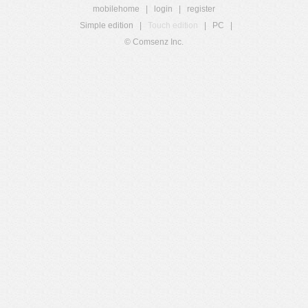
mobilehome
|
login
|
register
Simple edition
|
Touch edition
|
PC
|
© Comsenz Inc.