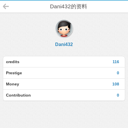
Dani432的资料
Dani432
credits
116
Prestige
0
Money
108
Contribution
0