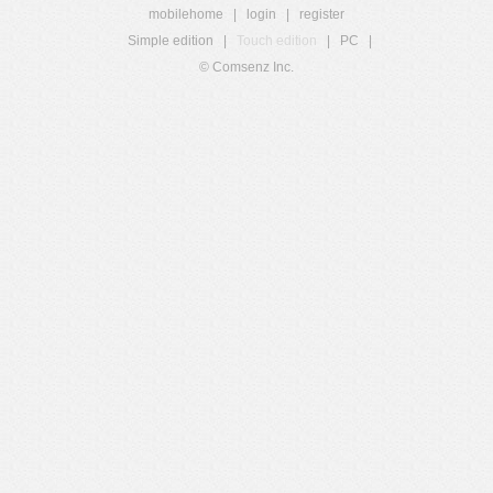
mobilehome
|
login
|
register
Simple edition
|
Touch edition
|
PC
|
© Comsenz Inc.