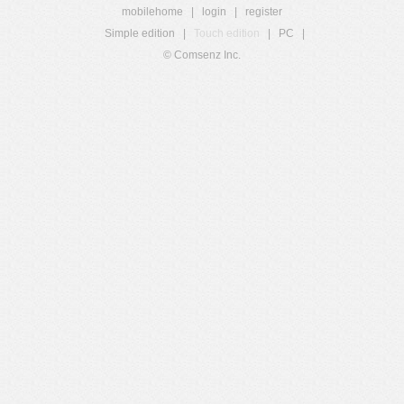
mobilehome
|
login
|
register
Simple edition
|
Touch edition
|
PC
|
© Comsenz Inc.