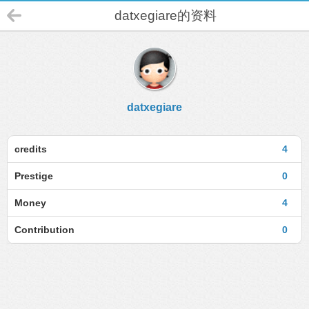
datxegiare的资料
datxegiare
credits
4
Prestige
0
Money
4
Contribution
0