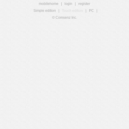
mobilehome
|
login
|
register
Simple edition
|
Touch edition
|
PC
|
© Comsenz Inc.