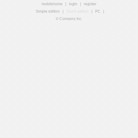
mobilehome
|
login
|
register
Simple edition
|
Touch edition
|
PC
|
© Comsenz Inc.