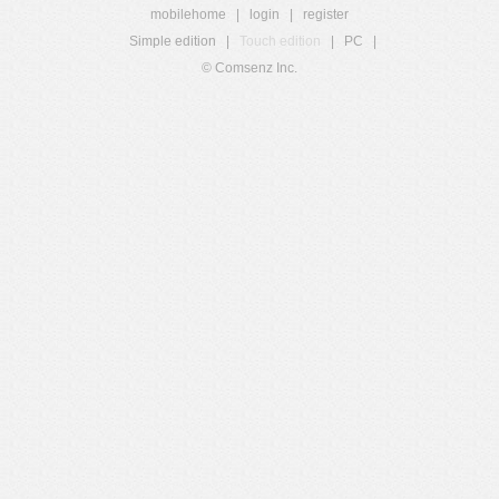
mobilehome
|
login
|
register
Simple edition
|
Touch edition
|
PC
|
© Comsenz Inc.