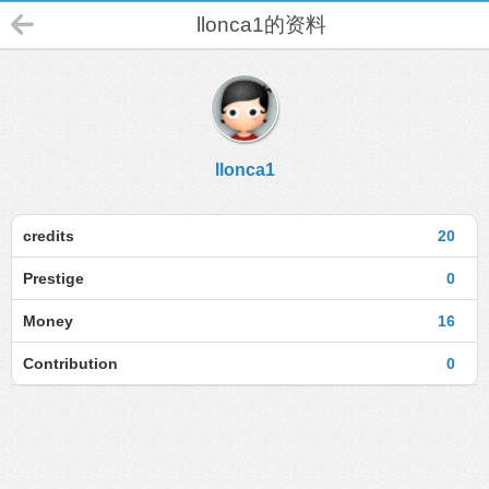
llonca1的资料
llonca1
credits
20
Prestige
0
Money
16
Contribution
0