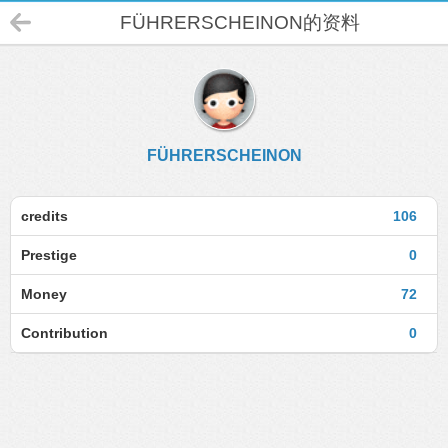
FÜHRERSCHEINON的资料
FÜHRERSCHEINON
credits
106
Prestige
0
Money
72
Contribution
0