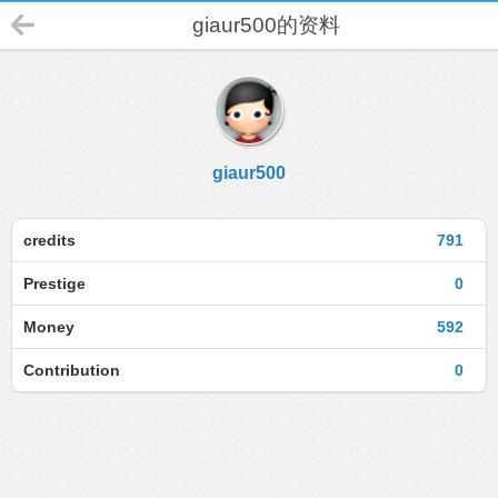
giaur500的资料
giaur500
credits
791
Prestige
0
Money
592
Contribution
0