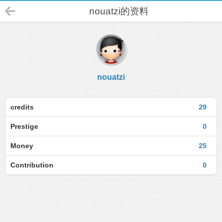
nouatzi的资料
nouatzi
credits
29
Prestige
0
Money
25
Contribution
0