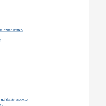
in-online-kaufen/
/
-gefalschte-ausweise/
en/