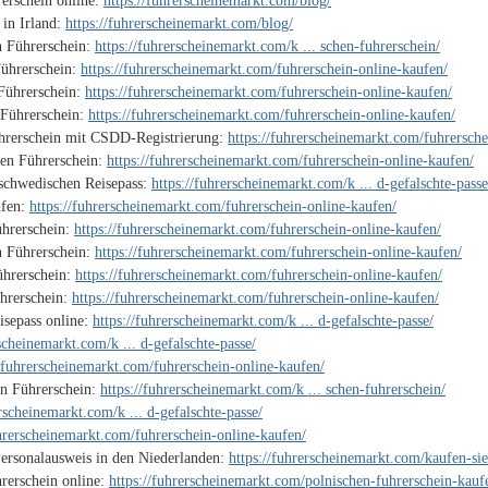
erschein online:
https://fuhrerscheinemarkt.com/blog/
 in Irland:
https://fuhrerscheinemarkt.com/blog/
n Führerschein:
https://fuhrerscheinemarkt.com/k ... schen-fuhrerschein/
ührerschein:
https://fuhrerscheinemarkt.com/fuhrerschein-online-kaufen/
Führerschein:
https://fuhrerscheinemarkt.com/fuhrerschein-online-kaufen/
 Führerschein:
https://fuhrerscheinemarkt.com/fuhrerschein-online-kaufen/
ührerschein mit CSDD-Registrierung:
https://fuhrerscheinemarkt.com/fuhrersche
hen Führerschein:
https://fuhrerscheinemarkt.com/fuhrerschein-online-kaufen/
 schwedischen Reisepass:
https://fuhrerscheinemarkt.com/k ... d-gefalschte-passe
ufen:
https://fuhrerscheinemarkt.com/fuhrerschein-online-kaufen/
ührerschein:
https://fuhrerscheinemarkt.com/fuhrerschein-online-kaufen/
n Führerschein:
https://fuhrerscheinemarkt.com/fuhrerschein-online-kaufen/
ührerschein:
https://fuhrerscheinemarkt.com/fuhrerschein-online-kaufen/
ührerschein:
https://fuhrerscheinemarkt.com/fuhrerschein-online-kaufen/
isepass online:
https://fuhrerscheinemarkt.com/k ... d-gefalschte-passe/
rscheinemarkt.com/k ... d-gefalschte-passe/
//fuhrerscheinemarkt.com/fuhrerschein-online-kaufen/
en Führerschein:
https://fuhrerscheinemarkt.com/k ... schen-fuhrerschein/
erscheinemarkt.com/k ... d-gefalschte-passe/
uhrerscheinemarkt.com/fuhrerschein-online-kaufen/
Personalausweis in den Niederlanden:
https://fuhrerscheinemarkt.com/kaufen-sie
rerschein online:
https://fuhrerscheinemarkt.com/polnischen-fuhrerschein-kauf