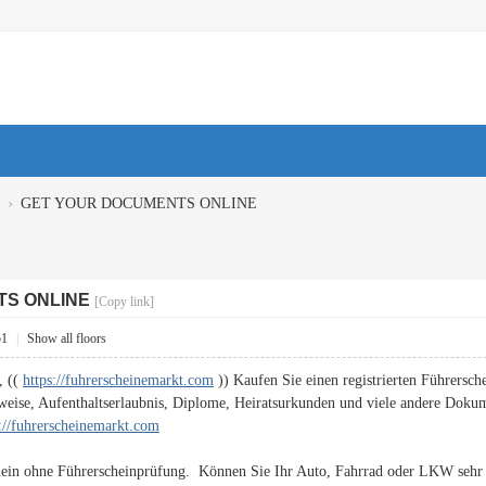
›
GET YOUR DOCUMENTS ONLINE
TS ONLINE
[Copy link]
51
|
Show all floors
, ((
https://fuhrerscheinemarkt.com
)) Kaufen Sie einen registrierten Führersche
weise, Aufenthaltserlaubnis, Diplome, Heiratsurkunden und viele andere Doku
s://fuhrerscheinemarkt.com
hein ohne Führerscheinprüfung. Können Sie Ihr Auto, Fahrrad oder LKW sehr g