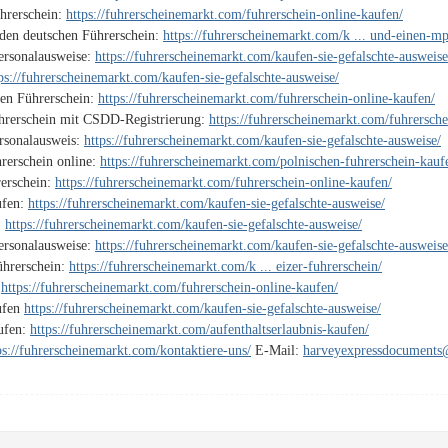
hrerschein:
https://fuhrerscheinemarkt.com/fuhrerschein-online-kaufen/
den deutschen Führerschein:
https://fuhrerscheinemarkt.com/k ... und-einen-mp
Personalausweise:
https://fuhrerscheinemarkt.com/kaufen-sie-gefalschte-ausweise
ps://fuhrerscheinemarkt.com/kaufen-sie-gefalschte-ausweise/
hen Führerschein:
https://fuhrerscheinemarkt.com/fuhrerschein-online-kaufen/
ührerschein mit CSDD-Registrierung:
https://fuhrerscheinemarkt.com/fuhrersche
ersonalausweis:
https://fuhrerscheinemarkt.com/kaufen-sie-gefalschte-ausweise/
rerschein online:
https://fuhrerscheinemarkt.com/polnischen-fuhrerschein-kauf
rerschein:
https://fuhrerscheinemarkt.com/fuhrerschein-online-kaufen/
ufen:
https://fuhrerscheinemarkt.com/kaufen-sie-gefalschte-ausweise/
:
https://fuhrerscheinemarkt.com/kaufen-sie-gefalschte-ausweise/
Personalausweise:
https://fuhrerscheinemarkt.com/kaufen-sie-gefalschte-ausweise
ührerschein:
https://fuhrerscheinemarkt.com/k ... eizer-fuhrerschein/
:
https://fuhrerscheinemarkt.com/fuhrerschein-online-kaufen/
ufen
https://fuhrerscheinemarkt.com/kaufen-sie-gefalschte-ausweise/
aufen:
https://fuhrerscheinemarkt.com/aufenthaltserlaubnis-kaufen/
ps://fuhrerscheinemarkt.com/kontaktiere-uns/
E-Mail:
harveyexpressdocument