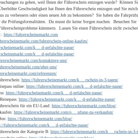
rsuchungen zu gehen, weil Ihnen der Führerschein entzogen wurde? Können Sie
Überhöhte Geschwindigkeit hat Ihnen den Führerschein entzogen und Sie möch
tus zu verbessern oder einen neuen Job zu bekommen? Sie haben die Fahrprüfu
r die Prüfungsformalitäten. Du musst dir keine Sorgen machen. Besuchen Sie 
Führerscheinprobleme kümmern. Lassen Sie einen Führerschein nicht zwischen
:::
https://fuhrerscheinemarkt.com
fuhrerscheinemarkt.com/fuhrerschein-online-kaufen/
erscheinemarkt.com/k ... d-gefalschte-passe/
erscheinemarkt.com/k ... d-gefalschte-passe/
uhrerscheinemarkt.com/kontaktiere-uns/
fuhrerscheinemarkt.com/uber-uns/
hrerscheinemarkt.com/referenzen/
ührerschein:
https://fuhrerscheinemarkt.com/k ... rschein-in-3-tagen/
isepass online:
https://fuhrerscheinemarkt.com/k ... d-gefalschte-passe/
ass:
https://fuhrerscheinemarkt.com/k ... d-gefalschte-passe/
 Reisepass:
https://fuhrerscheinemarkt.com/k ... d-gefalschte-passe/
ührerschein für ein EU-Land:
https://fuhrerscheinemarkt.com/blog/
 kaufen:
https://fuhrerscheinemarkt.com/o ... ufung-zu-verkaufen/
ufen:
https://fuhrerscheinemarkt.com/blog/
s://fuhrerscheinemarkt.com/k ... d-gefalschte-passe/
ührerschein der Kategorie B:
https://fuhrerscheinemarkt.com/k ... rschein-in-3-