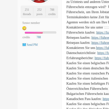
zu Urintests und anderen Unte
Führerschein entzogen wird? 
251
252
788
Führerschein, um Ihren Jobsta
threads
posts
credits
Terminkalenders keine Zeit fü
Agenten werden sich um Ihre 
Senior member
Kontaktieren Sie uns unter ::::
Führerschein kaufen:
https://
credits
788
Reisepass kaufen:
https://fuhr
Reisepass kaufen:
https://fuhr
Send PM
Kontaktieren Sie uns
https://f
Datenschutzrichtlinie:
https://
Erfahrungsberichte:
https://fu
Kaufen Sie einen belgischen F
Kaufen Sie einen deutschen Re
Kaufen Sie einen russischen P
Kaufen Sie einen italienischen
Kaufen Sie einen beliebigen F
Österreichischen Führerschein
Bulgarischen Führerschein ka
Kanadischen Pass kaufen:
http
Kaufen Sie einen belgischen F