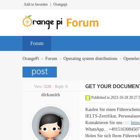
Add to favorites
|
Orangepi
Forum
»
›
›
OrangePi
Forum
Operating system distributions
Openelec
GET YOUR DOCUMEN
View:
5226
|
Reply:
0
dirksmith
Published in 2023-10-28 20:27:
Kaufen Sie einen Führerschein
IELTS-Zertifikat, Personalaus
Kontaktieren Sie uns :::::
http
WhatsApp... +4915163084507
Holen Sie sich Ihren Führersc