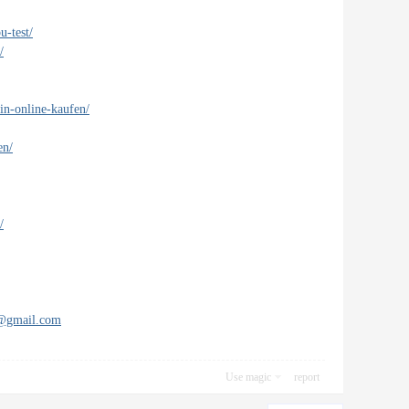
u-test/
/
in-online-kaufen/
en/
/
s@gmail.com
Use magic
report