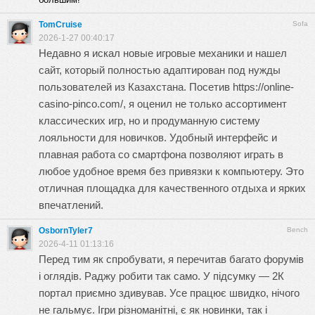
TomCruise
Sofa
2026-1-27 00:40:17
Недавно я искал новые игровые механики и нашел
сайт, который полностью адаптирован под нужды
пользователей из Казахстана. Посетив
https://online-
casino-pinco.com/
, я оценил не только ассортимент
классических игр, но и продуманную систему
лояльности для новичков. Удобный интерфейс и
плавная работа со смартфона позволяют играть в
любое удобное время без привязки к компьютеру. Это
отличная площадка для качественного отдыха и ярких
впечатлений.
OsbornTyler7
Bench
2026-4-11 01:13:16
Перед тим як спробувати, я перечитав багато форумів
і оглядів. Раджу робити так само. У підсумку —
2К
портал
приємно здивував. Усе працює швидко, нічого
не гальмує. Ігри різноманітні, є як новинки, так і