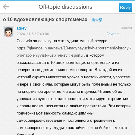
Off-topic discussions
Reply
о 10 вдохновляющих спортсменах
看全部
agrey
Landlord
2024-11-5 17:43:06
Favorite
Спасибо за ссылку на этот удивительный ресурс
https://glavnoe.in.ua/news/10-nadyhayuchyh-sportsmeniv-istoriyi-
pro-napolehlyvist-i-uspih-u-sviti-sportu
, в котором
рассказывается о 10 вдохновляющих спортсменах и их
невероятных достижениях в мире спорта. В каждой из их
историй скрыто множество уроков о настойчивости, упорстве
и вере в свои силы, которые могут быть полезными не только
на спортивной арене, но и в жизни в целом. Чтение об их
успехах и трудностях вдохновляет и мотивирует стремиться
к своим целям, несмотря на любые препятствия. Эти истории
подчеркивают важность самодисциплины,
самосовершенствования и постоянного стремления к
самосовершенству. Будьте настойчивы и не бойтесь мечтать
большим!