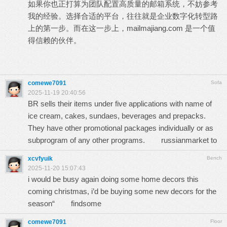
如果你也正打算为团队配置高质量的邮箱系统，不妨参考
我的经验。选择合适的平台，往往就是企业数字化转型路
上的第一步。而在这一步上，mailmajiang.com 是一个值
得信赖的伙伴。
comewe7091
Sofa
2025-11-19 20:40:56
BR sells their items under five applications with name of
ice cream, cakes, sundaes, beverages and prepacks.
They have other promotional packages individually or as
subprogram of any other programs.
russianmarket to
xcvfyuik
Bench
2025-11-20 15:07:43
i would be busy again doing some home decors this
coming christmas, i’d be buying some new decors for the
season“
findsome
comewe7091
Floor