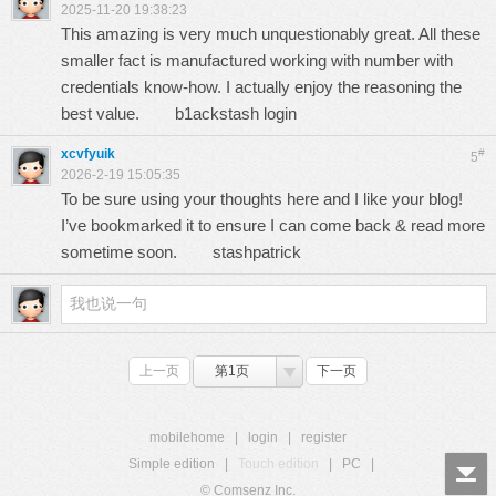
2025-11-20 19:38:23
This amazing is very much unquestionably great. All these
smaller fact is manufactured working with number with
credentials know-how. I actually enjoy the reasoning the
best value.
b1ackstash login
xcvfyuik
#
5
2026-2-19 15:05:35
To be sure using your thoughts here and I like your blog!
I’ve bookmarked it to ensure I can come back & read more
sometime soon.
stashpatrick
上一页
第1页
下一页
mobilehome
|
login
|
register
Simple edition
|
Touch edition
|
PC
|
© Comsenz Inc.