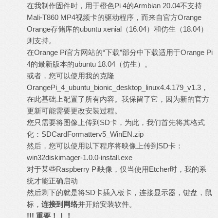
在我制作固件时，用于橙色Pi 4的Armbian 20.04不支持
Mali-T860 MP4视频卡的驱动程序，而来自官方Orange
Orange存储库的ubuntu xenial（16.04）和仿生（18.04）
则支持。
在
Orange Pi
官方网站的“
下载”
部分中
下载
适用于Orange Pi
4的最新版本的ubuntu 18.04（仿生）。
或者，您可以使用我的克隆
OrangePi_4_ubuntu_bionic_desktop_linux4.4.179_v1.3
，
在此基础上配置了所有内容。我保留了它，因为新的官方
更新可能需要更改安装过程。
您只需要将图像上传到SD卡，为此，我们首先将其格式
化：
SDCardFormatterv5_WinEN.zip
然后，您可以使用以下程序将映像上传到SD卡：
win32diskimager-1.0.0-install.exe
对于某些Raspberry Pi映像，仅当使用
Etcher
时，我的系
统才能正确
启动
然后剩下的就是将SD卡插入板卡，连接显示器，键盘，鼠
标，
连接到网络
并开始安装软件。
!!!
重要！！！