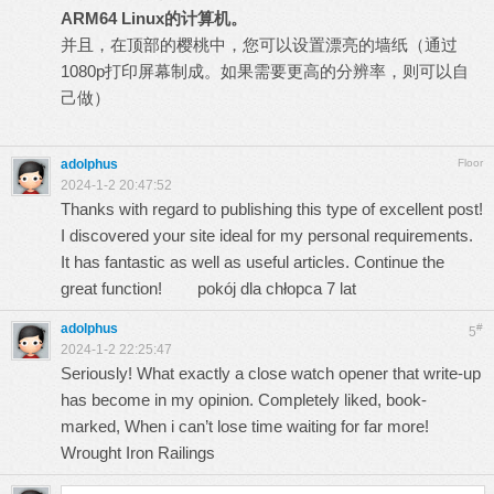
ARM64 Linux
的计算机。
并且，在顶部的樱桃中，您可以设置漂亮的墙纸（通过
1080p打印屏幕制成。如果需要更高的分辨率，则可以自
己做）
adolphus
Floor
2024-1-2 20:47:52
Thanks with regard to publishing this type of excellent post!
I discovered your site ideal for my personal requirements.
It has fantastic as well as useful articles. Continue the
great function!
pokój dla chłopca 7 lat
adolphus
#
5
2024-1-2 22:25:47
Seriously! What exactly a close watch opener that write-up
has become in my opinion. Completely liked, book-
marked, When i can’t lose time waiting for far more!
Wrought Iron Railings