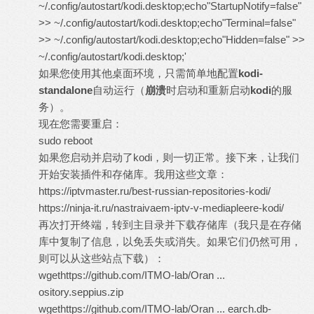
~/.config/autostart/kodi.desktop;echo"StartupNotify=false"
>> ~/.config/autostart/kodi.desktop;echo"Terminal=false"
>> ~/.config/autostart/kodi.desktop;echo"Hidden=false" >>
~/.config/autostart/kodi.desktop;'
如果您使用其他桌面环境，只需简单地配置
kodi-
standalone
自动运行（
崩溃
时启动和重新启动
kodi
的服
务）。
现在您需要重启：
sudo reboot
如果您启动并启动了kodi，则一切正常。接下来，让我们
开始安装插件和存储库。我用这些文章：
https://iptvmaster.ru/best-russian-repositories-kodi/
https://ninja-it.ru/nastraivaem-iptv-v-mediapleere-kodi/
再次打开终端，转到主目录并下载存储库（我只是在存储
库中复制了信息，以免丢失或消失。如果它们仍然可用，
则可以从这些站点下载）：
wget
https://github.com/ITMO-lab/Oran ...
ository.seppius.zip
wget
https://github.com/ITMO-lab/Oran ... earch.db-