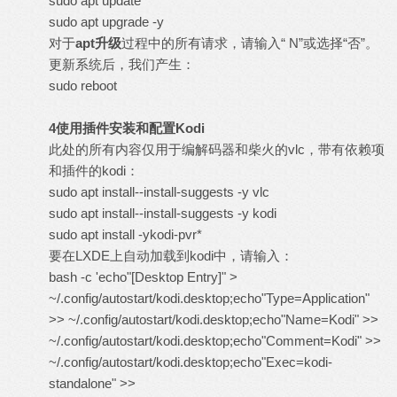
sudo apt update
sudo apt upgrade -y
对于
apt
升级
过程中的所有请求，请输入“ N”或选择“否”。
更新系统后，我们产生：
sudo reboot
4
使用插件安装和配置
Kodi
此处的所有内容仅用于编解码器和柴火的vlc，带有依赖项
和插件的kodi：
sudo apt install--install-suggests -y vlc
sudo apt install--install-suggests -y kodi
sudo apt install -ykodi-pvr*
要在LXDE上自动加载到kodi中，请输入：
bash -c 'echo"[Desktop Entry]" >
~/.config/autostart/kodi.desktop;echo"Type=Application"
>> ~/.config/autostart/kodi.desktop;echo"Name=Kodi" >>
~/.config/autostart/kodi.desktop;echo"Comment=Kodi" >>
~/.config/autostart/kodi.desktop;echo"Exec=kodi-
standalone" >>