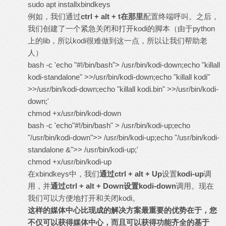
sudo apt installxbindkeys
例如，我们通过
ctrl + alt + t
在那里
配置终端呼叫。之后，
我们创建了一个紧急关闭和打开kodi的脚本（由于python
上的lib，所以kodi很难做到这一点，所以让我们帮助老
人）
bash -c 'echo "#!/bin/bash"> /usr/bin/kodi-down;echo "killall
kodi-standalone" >>/usr/bin/kodi-down;echo "killall kodi"
>>/usr/bin/kodi-down;echo "killall kodi.bin" >>/usr/bin/kodi-
down;'
chmod +x/usr/bin/kodi-down
bash -c 'echo"#!/bin/bash" > /usr/bin/kodi-up;echo
"/usr/bin/kodi-down">> /usr/bin/kodi-up;echo "/usr/bin/kodi-
standalone &">> /usr/bin/kodi-up;'
chmod +x/usr/bin/kodi-up
在xbindkeys中，我们
通过
ctrl + alt + Up
设置
kodi-up
调
用，并
通过
ctrl + alt + Down
设置
kodi-down
调用。现在
我们可以方便地打开和关闭kodi。
这样的媒体中心比现成的解决方案最重要的优势在于，您
不仅可以获得媒体中心，而且可以获得功能齐全的基于