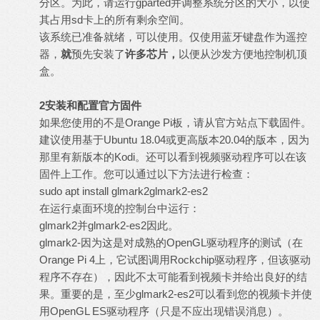
分区。为此，请运行gparted并调整系统分区的大小，以使
其占用sd卡上的所有剩余空间。
该系统已准备就绪，可以使用。仅使用蓝牙键盘作为遥控
器，
就
预先安装了
许多芯片，
以便从沙发方便地控制机顶
盒。
2
安装和配置官方固件
如果您使用的不是Orange Pi板，请从官方站点下载固件。
建议使用基于Ubuntu 18.04或更高版本20.04的版本，因为
那里有新版本的Kodi。还可以看到视频驱动程序可以在该
固件上工作。您可以通过以下方法进行检查：
sudo apt install glmark2glmark2-es2
在运行桌面环境的控制台中运行：
glmark2并glmark2-es2因此。
glmark2-因为这是对成熟的OpenGL驱动程序的测试（在
Orange Pi 4上，它试图调用Rockchip驱动程序，但该驱动
程序不存在），因此不太可能看到视频卡并给出良好的结
果。重要的是，至少glmark2-es2可以看到您的视频卡并使
用OpenGL ES驱动程序（只是不应出现错误消息）。