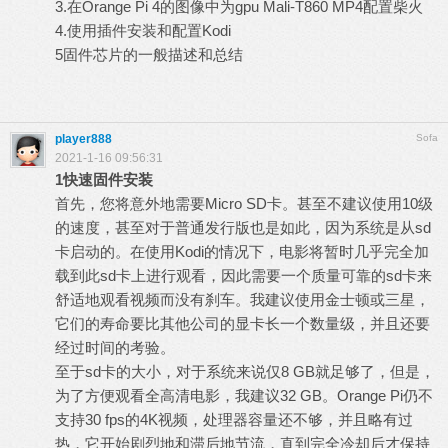
3.在Orange Pi 4的图像中为gpu Mali-T860 MP4配置柴火
4.使用插件安装和配置Kodi
5固件芯片的一般描述和总结
player888
Sofa
2021-1-16 09:56:31
1
快速固件安装
首先，您将意外地需要Micro SD卡。甚至不建议使用10级
的速度，甚至对于普通发行版也是如此，因为系统是从sd
卡启动的。在使用Kodi的情况下，电影将暂时几乎完全加
载到此sd卡上进行观看，因此需要一个质量可靠的sd卡来
舒适地观看视频而没有刹车。我建议使用金士顿或三星，
它们的寿命要比其他公司的显卡长一个数量级，并且还要
经过时间的考验。
至于sd卡的大小，对于系统来说仅8 GB就足够了，但是，
为了方便观看全高清电影，我建议32 GB。Orange Pi仍不
支持30 fps的4K视频，处理器容量还不够，并且略有过
热，它开始剧烈地和滞后地节流，直到完全冷却后才保持