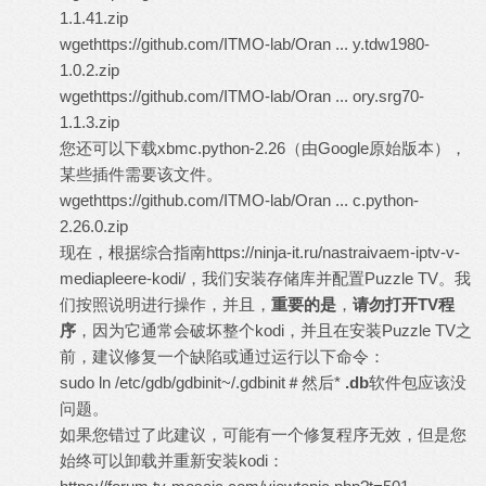
1.1.41.zip
wget
https://github.com/ITMO-lab/Oran ... y.tdw1980-
1.0.2.zip
wget
https://github.com/ITMO-lab/Oran ... ory.srg70-
1.1.3.zip
您还可以下载xbmc.python-2.26（由Google原始版本），
某些插件需要该文件。
wget
https://github.com/ITMO-lab/Oran ... c.python-
2.26.0.zip
现在，根据综合指南
https://ninja-it.ru/nastraivaem-iptv-v-
mediapleere-kodi/，我们
安装存储库并配置Puzzle TV。我
们按照说明进行操作，并且，
重要的是
，
请勿打开
TV
程
序
，因为它通常会破坏整个kodi，并且在安装Puzzle TV之
前，建议修复一个缺陷或通过运行以下命令：
sudo ln /etc/gdb/gdbinit~/.gdbinit＃然后*
.db
软件包应该没
问题。
如果您错过了此建议，可能有一个修复程序无效，但是您
始终可以卸载并重新安装kodi：