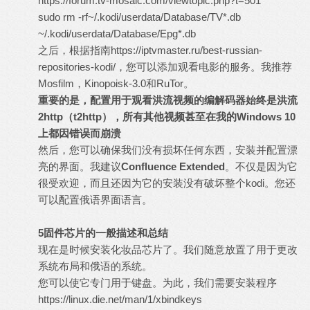
https://forum.tv-mosaic.com/viewtopic.php?t=501
sudo rm -rf~/.kodi/userdata/Database/TV*.db
~/.kodi/userdata/Database/Epg*.db
之后，根据指南
https://iptvmaster.ru/best-russian-
repositories-kodi/，
您可以添加观看电影的服务。我推荐
Mosfilm，Kinopoisk-3.0和RuTor。
重要的是，配置用于观看洪流视频的编解码器始终是洪流
2http
（
t2http
），所有其他视频甚至在我的
Windows 10
上都因错误而崩溃
然后，您可以确保我们没有损坏任何东西，安装并配置漂
亮的界面。我建议
Confluence Extended
。不仅是因为它
很受欢迎，而且还因为它的安装没有破坏整个kodi。您还
可以配置俄语界面语言。
5
固件芯片的一般描述和总结
现在是时候安装化妆品芯片了。我们随意放置了用于更改
系统布局和俄语的系统。
您可以使它专门用于键盘。为此，我们需要安装程序
https://linux.die.net/man/1/xbindkeys