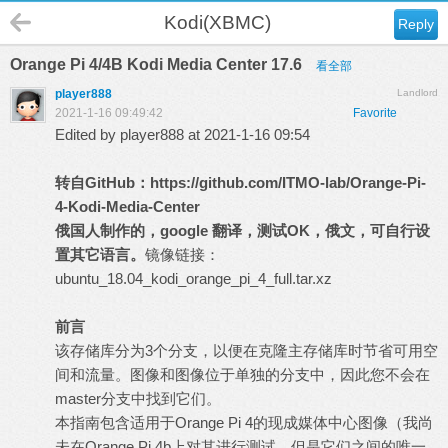
Kodi(XBMC)
Reply
Orange Pi 4/4B Kodi Media Center 17.6
看全部
player888
Landlord
2021-1-16 09:49:42
Favorite
Edited by player888 at 2021-1-16 09:54
转自
GitHub
：
https://github.com/ITMO-lab/Orange-Pi-
4-Kodi-Media-Center
俄国人制作的，
google
翻译，测试
OK
，俄文，可自行设
置其它语言。
镜像链接：
ubuntu_18.04_kodi_orange_pi_4_full.tar.xz
前言
该存储库分为3个分支，以便在克隆主存储库时节省可用空
间和流量。图像和图像位于单独的分支中，因此您不会在
master分支中找到它们。
本指南包含适用于Orange Pi 4的现成媒体中心图像（我尚
未在Orange Pi 4b上对其进行测试，但是它们之间的唯一