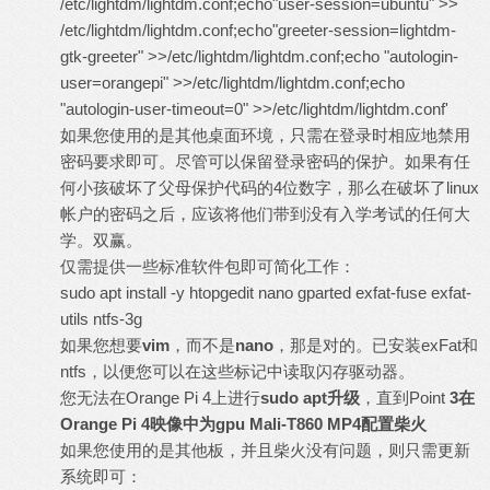
/etc/lightdm/lightdm.conf;echo"user-session=ubuntu" >>
/etc/lightdm/lightdm.conf;echo"greeter-session=lightdm-
gtk-greeter" >>/etc/lightdm/lightdm.conf;echo "autologin-
user=orangepi" >>/etc/lightdm/lightdm.conf;echo
"autologin-user-timeout=0" >>/etc/lightdm/lightdm.conf'
如果您使用的是其他桌面环境，只需在登录时相应地禁用
密码要求即可。尽管可以保留登录密码的保护。如果有任
何小孩破坏了父母保护代码的4位数字，那么在破坏了linux
帐户的密码之后，应该将他们带到没有入学考试的任何大
学。双赢。
仅需提供一些标准软件包即可简化工作：
sudo apt install -y htopgedit nano gparted exfat-fuse exfat-
utils ntfs-3g
如果您想要
vim
，而不是
nano
，那是对的。已安装exFat和
ntfs，以便您可以在这些标记中读取闪存驱动器。
您无法在Orange Pi 4上进行
sudo apt
升级
，直到Point
3
在
Orange Pi 4
映像中为
gpu Mali-T860 MP4
配置柴火
如果您使用的是其他板，并且柴火没有问题，则只需更新
系统即可：