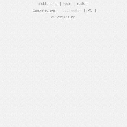
mobilehome
|
login
|
register
Simple edition
|
Touch edition
|
PC
|
© Comsenz Inc.