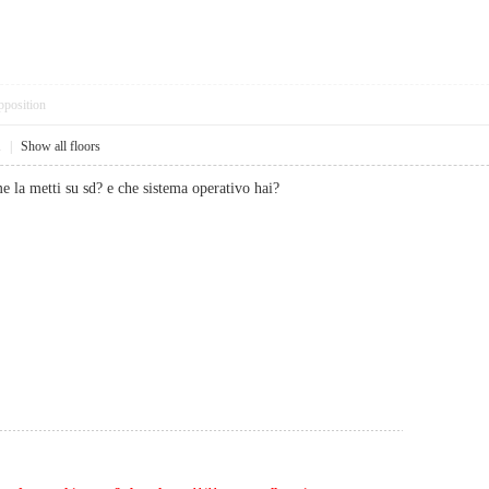
pposition
1
|
Show all floors
la metti su sd? e che sistema operativo hai?