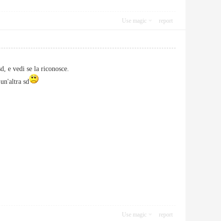
Use magic
report
d, e vedi se la riconosce.
 un'altra sd
Use magic
report