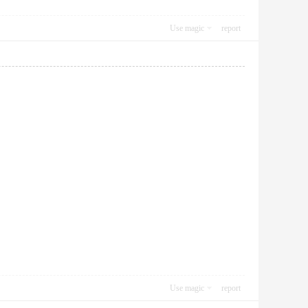
Use magic
report
Use magic
report