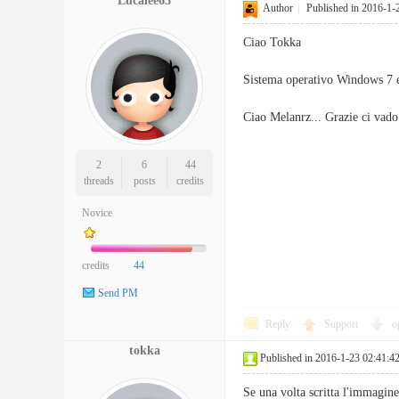
Lucalee65
Author
|
Published in 2016-1-
Ciao Tokka
Sistema operativo Windows 7 e
Ciao Melanrz... Grazie ci vado.
2
6
44
threads
posts
credits
Novice
credits
44
Send PM
Reply
Support
o
tokka
Published in 2016-1-23 02:41:4
Se una volta scritta l'immagine