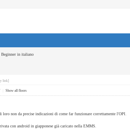
Beginner in italiano
y link]
7
|
Show all floors
di loro non da precise indicazioni di come far funzionare correttamente l'OPI.
rivata con android in giapponese già caricato nella EMMS.