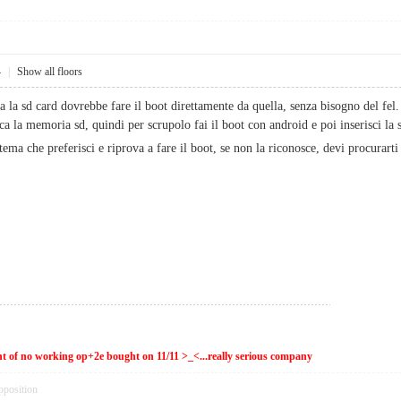
4
|
Show all floors
ta la sd card dovrebbe fare il boot direttamente da quella, senza bisogno del fel.
ca la memoria sd, quindi per scrupolo fai il boot con android e poi inserisci la s
istema che preferisci e riprova a fare il boot, se non la riconosce, devi procurarti
ent of no working op+2e bought on 11/11 >_<...really serious company
pposition