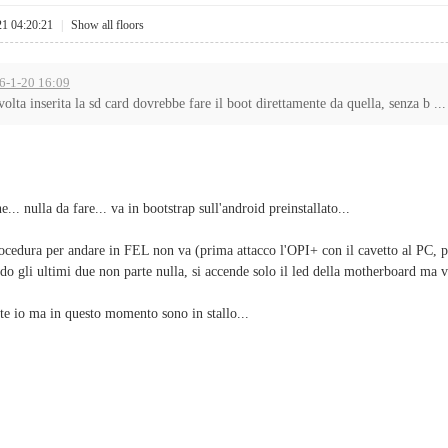
21 04:20:21
|
Show all floors
16-1-20 16:09
volta inserita la sd card dovrebbe fare il boot direttamente da quella, senza b ...
.. nulla da fare... va in bootstrap sull'android preinstallato...
rocedura per andare in FEL non va (prima attacco l'OPI+ con il cavetto al PC, p
ndo gli ultimi due non parte nulla, si accende solo il led della motherboard ma v
nte io ma in questo momento sono in stallo...