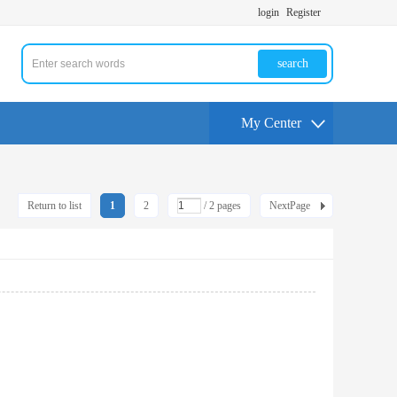
login
Register
search
My Center
Return to list
1
2
/ 2 pages
NextPage