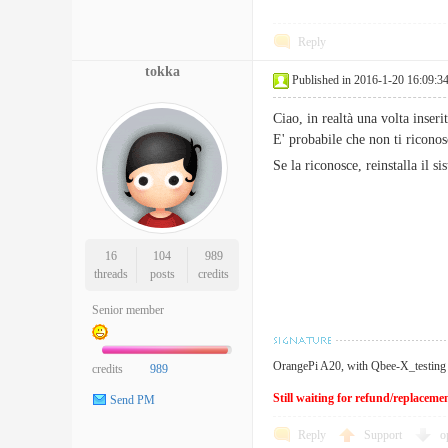
Reply
tokka
Published in 2016-1-20 16:09:3
Ciao, in realtà una volta inseri
E' probabile che non ti riconos
Se la riconosce, reinstalla il s
16
104
989
threads
posts
credits
Senior member
OrangePi A20, with Qbee-X_testing
credits
989
Still waiting for refund/replacem
Send PM
Reply
Support
o