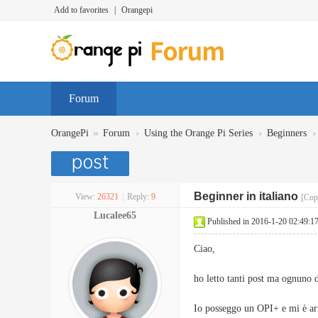
Add to favorites
|
Orangepi
Forum
»
›
›
›
OrangePi
Forum
Using the Orange Pi Series
Beginners
Beginner in italiano
View:
26321
|
Reply:
9
[Cop
Lucalee65
Published in 2016-1-20 02:49:1
Ciao,
ho letto tanti post ma ognuno 
Io posseggo un OPI+ e mi è ar