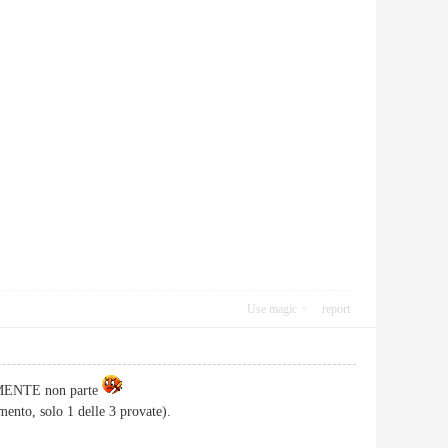
Use magic
report
VIAMENTE non parte
ento, solo 1 delle 3 provate).