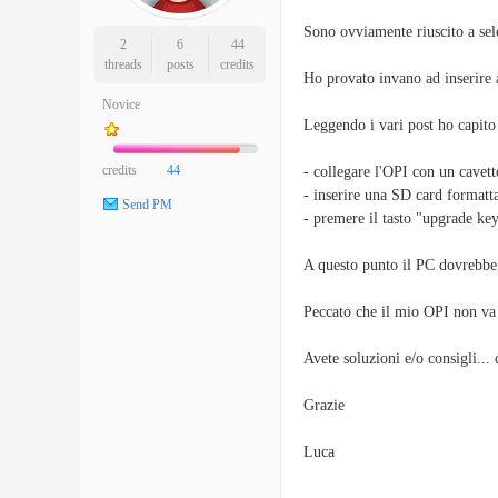
Sono ovviamente riuscito a sele
2
6
44
threads
posts
credits
Ho provato invano ad inserire 
Novice
Leggendo i vari post ho capito
credits
44
- collegare l'OPI con un cavet
- inserire una SD card formatt
Send PM
- premere il tasto "upgrade key
A questo punto il PC dovrebbe 
Peccato che il mio OPI non va
Avete soluzioni e/o consigli... 
Grazie
Luca