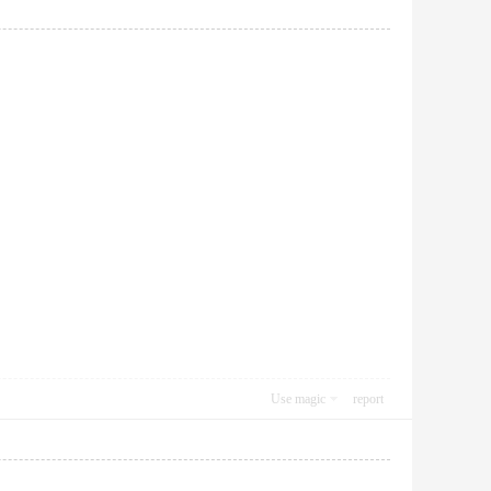
Use magic
report