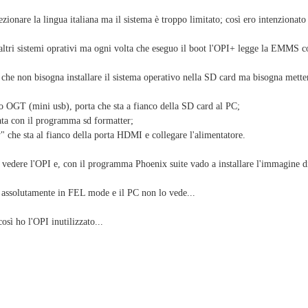
zionare la lingua italiana ma il sistema è troppo limitato; così ero intenzionat
altri sistemi oprativi ma ogni volta che eseguo il boot l'OPI+ legge la EMMS c
 che non bisogna installare il sistema operativo nella SD card ma bisogna mett
to OGT (mini usb), porta che sta a fianco della SD card al PC;
ata con il programma sd formatter;
" che sta al fianco della porta HDMI e collegare l'alimentatore.
vedere l'OPI e, con il programma Phoenix suite vado a installare l'immagine di 
 assolutamente in FEL mode e il PC non lo vede...
così ho l'OPI inutilizzato...