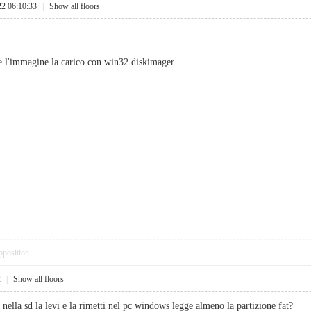
22 06:10:33
|
Show all floors
 l'immagine la carico con win32 diskimager...
..
pposition
2
|
Show all floors
 nella sd la levi e la rimetti nel pc windows legge almeno la partizione fat?