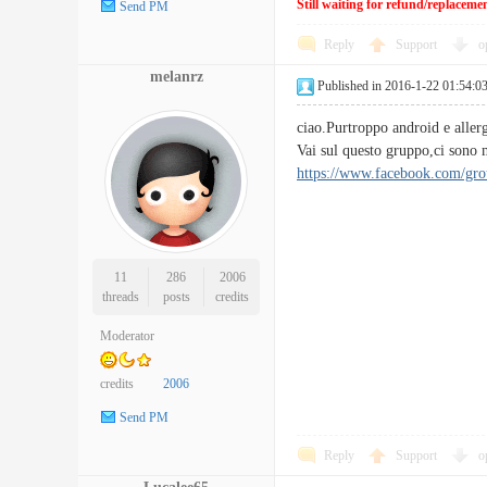
Still waiting for refund/replacem
Send PM
Reply
Support
o
melanrz
Published in 2016-1-22 01:54:0
ciao.Purtroppo android e allerg
Vai sul questo gruppo,ci sono m
https://www.facebook.com/gr
11
286
2006
threads
posts
credits
Moderator
credits
2006
Send PM
Reply
Support
o