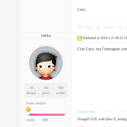
Luca
Reply
Support
o
tokka
Published in 2016-1-21 09:21:5
Ciao Luca, ma l'immagine come 
16
104
989
threads
posts
credits
Senior member
OrangePi A20, with Qbee-X_testing
credits
989