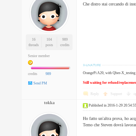
Che distro stai cercando di inst
16
104
989
threads
posts
credits
Senior member
OrangePi A20, with Qbee-X_testing
credits
989
Still waiting for refund/replacem
Send PM
Reply
Support
o
tokka
Published in 2016-1-29 20:54:5
Ho fatto un'altra prova, ho a
Temo che Steven dovrà lavorare