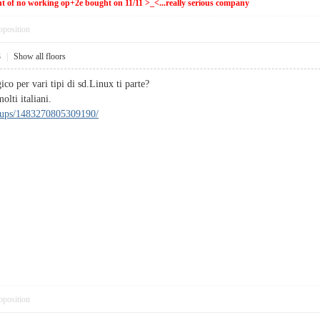
ent of no working op+2e bought on 11/11 >_<...really serious company
pposition
3
|
Show all floors
ico per vari tipi di sd.Linux ti parte?
olti italiani.
oups/1483270805309190/
pposition