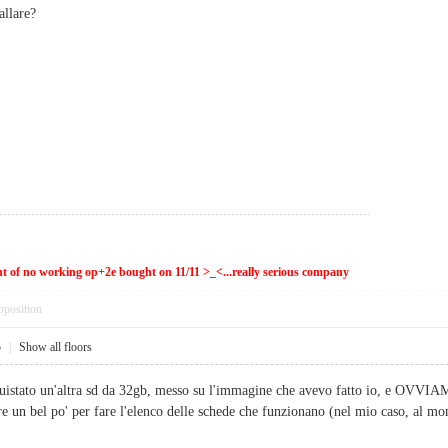
allare?
ent of no working op+2e bought on 11/11 >_<...really serious company
pposition
5
|
Show all floors
cquistato un'altra sd da 32gb, messo su l'immagine che avevo fatto io, e OV
 un bel po' per fare l'elenco delle schede che funzionano (nel mio caso, al mom