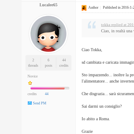
Lucalee65
Author
|
Published in 2016-1-
tokka replied at 20
Ciao, in realtà una 
Ciao Tokka,
2
6
44
sd cambiata e caricata immagine.
threads
posts
credits
Sto impazzendo... inoltre la p
Novice
l'alimentatore... anche inverte
Che disgrazia... sarà sicurame
credits
44
Send PM
Sai darmi un consiglio?
Io abito a Roma.
Grazie