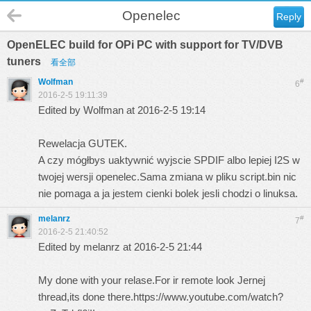
Openelec
Reply
OpenELEC build for OPi PC with support for TV/DVB
tuners
看全部
Wolfman
#
6
2016-2-5 19:11:39
Edited by Wolfman at 2016-2-5 19:14
Rewelacja GUTEK.
A czy mógłbys uaktywnić wyjscie SPDIF albo lepiej I2S w
twojej wersji openelec.Sama zmiana w pliku script.bin nic
nie pomaga a ja jestem cienki bolek jesli chodzi o linuksa.
melanrz
#
7
2016-2-5 21:40:52
Edited by melanrz at 2016-2-5 21:44
My done with your relase.For ir remote look Jernej
thread,its done there.
https://www.youtube.com/watch?