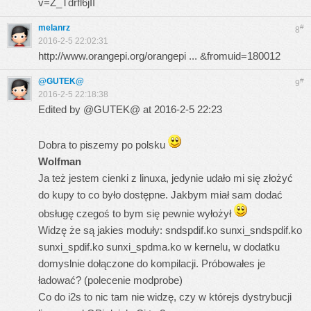
v=Z_Tdrfl6jII
melanrz
#
8
2016-2-5 22:02:31
http://www.orangepi.org/orangepi ... &fromuid=180012
@GUTEK@
#
9
2016-2-5 22:18:38
Edited by @GUTEK@ at 2016-2-5 22:23
Dobra to piszemy po polsku
Wolfman
Ja też jestem cienki z linuxa, jedynie udało mi się złożyć
do kupy to co było dostępne. Jakbym miał sam dodać
obsługę czegoś to bym się pewnie wyłożył
Widzę że są jakies moduły: sndspdif.ko sunxi_sndspdif.ko
sunxi_spdif.ko sunxi_spdma.ko w kernelu, w dodatku
domyslnie dołączone do kompilacji. Próbowałes je
ładować? (polecenie modprobe)
Co do i2s to nic tam nie widzę, czy w którejs dystrybucji