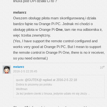
linuxa pod OPi działa Ci to ?
melanrz
Owszem obsługę pilota mam skonfigurowaną i działa
bardzo fajnie na Orange Pi PC. Jednak mi chodzi o
obsługę pilota w Orange Pi
One
, tam nie ma odbiornika ir,
więc trzeba zewnętrzny.
(Yes, I have support the remote control configured and
works very good at Orange Pi PC. But I mean to support
the remote control in Orange Pi One, there is no ir receiver,
so you need external.)
melanrz
#
10
2016-2-5 22:35:45
@GUTEK@ replied at 2016-2-5 22:18
quote:
Dobra to piszemy po polsku
Wolfman
Ja też jestem cienki z linuxa, jedynie udało mi się złoży ...